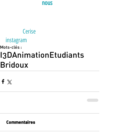
nous
 ! 
Merci à 
Cerise
 pour sa dédicace sur 
instagram
 ! 
Mots-clés :
I3D
Animation
Etudiants
Bridoux
Commentaires