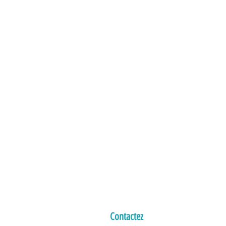
Envie de réaliser une action similaire 
dans votre établissement ? 
Contactez 