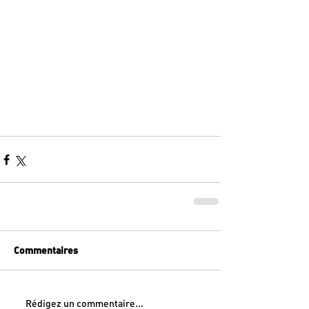
bénévoles si vous 
disposez d’un peu de 
temps libre.
Commentaires
Rédigez un commentaire...