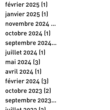
février 2025
(1)
1 post
janvier 2025
(1)
1 post
novembre 2024
(1)
1 post
octobre 2024
(1)
1 post
septembre 2024
(3)
3 posts
juillet 2024
(1)
1 post
mai 2024
(3)
3 posts
avril 2024
(1)
1 post
février 2024
(3)
3 posts
octobre 2023
(2)
2 posts
septembre 2023
(1)
1 post