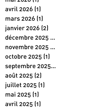
mai 2026
(1)
1 post
avril 2026
(1)
1 post
mars 2026
(1)
1 post
janvier 2026
(2)
2 posts
décembre 2025
(2)
2 posts
novembre 2025
(1)
1 post
octobre 2025
(1)
1 post
septembre 2025
(1)
1 post
août 2025
(2)
2 posts
juillet 2025
(1)
1 post
mai 2025
(1)
1 post
avril 2025
(1)
1 post