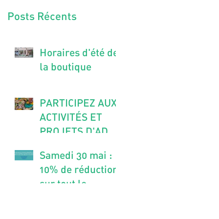
Posts Récents
Horaires d'été de
la boutique
PARTICIPEZ AUX
ACTIVITÉS ET
PROJETS D'ADM
METZ
Samedi 30 mai :
10% de réduction
sur tout le
magasin Artisans
du Monde Metz !