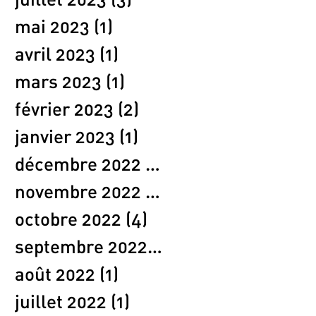
juillet 2023
(3)
3 posts
mai 2023
(1)
1 post
avril 2023
(1)
1 post
mars 2023
(1)
1 post
février 2023
(2)
2 posts
janvier 2023
(1)
1 post
décembre 2022
(2)
2 posts
novembre 2022
(1)
1 post
octobre 2022
(4)
4 posts
septembre 2022
(1)
1 post
août 2022
(1)
1 post
juillet 2022
(1)
1 post