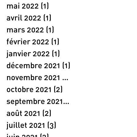
mai 2022
(1)
1 post
avril 2022
(1)
1 post
mars 2022
(1)
1 post
février 2022
(1)
1 post
janvier 2022
(1)
1 post
décembre 2021
(1)
1 post
novembre 2021
(3)
3 posts
octobre 2021
(2)
2 posts
septembre 2021
(1)
1 post
août 2021
(2)
2 posts
juillet 2021
(3)
3 posts