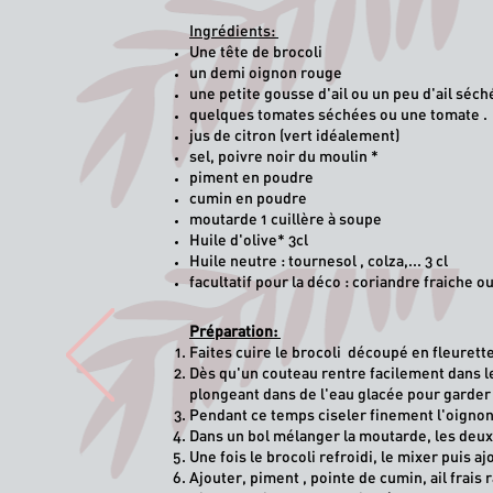
Ingrédients:
Une tête de brocoli
un demi oignon rouge
une petite gousse d'ail ou un peu d'ail séc
quelques tomates séchées ou une tomate .
jus de citron (vert idéalement)
sel, poivre noir du moulin *
piment en poudre
cumin en poudre
moutarde 1 cuillère à soupe
Huile d'olive* 3cl
Huile neutre : tournesol , colza,... 3 cl
facultatif pour la déco : coriandre fraiche o
​ *produi
Préparation:
Faites cuire le brocoli découpé en fleurett
Dès qu'un couteau rentre facilement dans le 
plongeant dans de l'eau glacée p
our garder
Pendant ce temps ciseler finement l'oignon
Dans un bol mélanger la moutarde, les deux
Une fois le brocoli refroidi, le mixer puis 
Ajouter, piment , pointe de cumin, ail frais