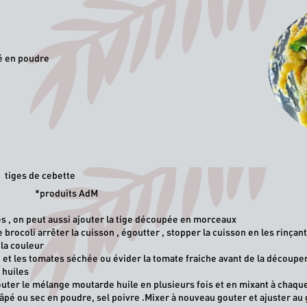
hé en poudre
u tiges de cebette
ts AdM
es , on peut aussi ajouter la tige découpée en morceaux
brocoli arrêter la cuisson , égoutter , stopper la cuisson en les rinçant
 la couleur
 et les tomates séchée ou évider la tomate fraiche avant de la découpe
 huiles
ajouter le mélange moutarde huile en plusieurs fois et
en mixant à chaqu
 râpé ou sec en poudre, sel poivre .Mixer à nouveau gouter et ajuster au