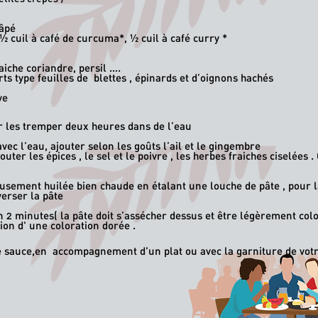
râpé
½ cuil à café de curcuma*, ½ cuil à café curry *
aiche coriandre, persil ….
rts type feuilles de blettes , épinard
ve
ser les tremper deux heures dans de l’eau
avec l’eau, ajouter selon les goûts l’ail et le gingembre
uter les épices , le sel et le poivre , les herbes fraiches ciselées 
usement huilée bien chaude en étalant une louche de pâte , pour 
verser la pâte
n 2 minutes( la pâte doit s’assécher dessus et être légèrement colo
tion d' une coloration dorée .
une sauce,en accompagnement d'un plat ou avec la garniture de vot