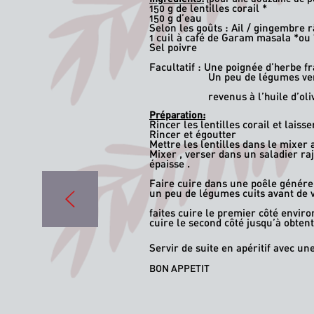
150 g de lentilles corail *
150 g d’eau
Selon les goûts : Ail / gingembre 
1 cuil à café de Garam masala *ou 
Sel poivre
Facultatif : Une poignée d’herbe fr
Un peu de légumes ve
revenus à l’huile d’oli
Préparation:
Rincer les lentilles corail et lais
Rincer et égoutter
Mettre les lentilles dans le mixer 
Mixer , verser dans un saladier rajo
épaisse .
Faire cuire dans une poêle génére
un peu de légumes cuits avant de 
faites cuire le premier côté enviro
cuire le second côté jusqu’à obten
Servir de suite en apéritif avec 
BON APPETIT