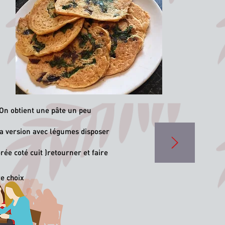
s et d’oignons hachés
. On obtient une pâte un peu
la version avec légumes disposer
rée coté cuit )retourner et faire
re choix